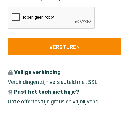
t
n
t
t
j
M
C
i
e
A
d
e
P
s
a
T
C
s
H
h
A
J
J
Veilige verbinding
J
Verbindingen zijn versleuteld met SSL
J
Past het toch niet bij je?
Onze offertes zijn gratis en vrijblijvend