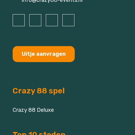
info@crazy88-events.nl
Uitje aanvragen
Crazy 88 spel
Crazy 88 Deluxe
Top 10 steden