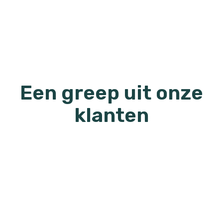
Een greep uit onze
klanten