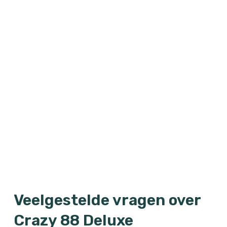
Veelgestelde vragen over
Crazy 88 Deluxe