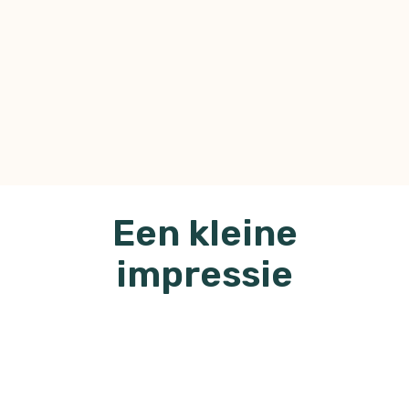
Een kleine
impressie