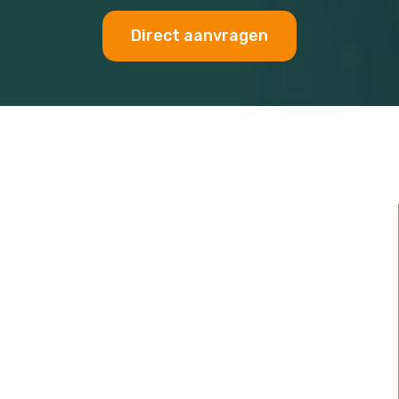
Direct aanvragen
Nederland en België
Locatie: te spelen in elke stad in
Tijdsduur: circa 2,5 uur
Groepsgrootte: 5 tot 2.500 personen