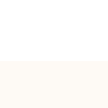
Crazy 88 Amsterdam
Lees meer