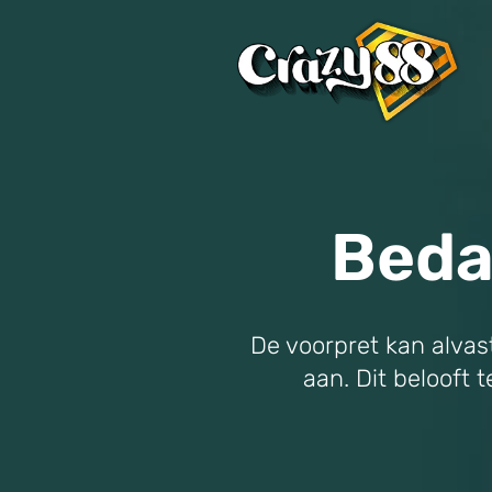
Beda
De voorpret kan alvast
aan. Dit belooft 