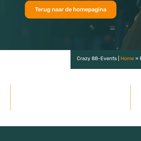
Terug naar de homepagina
Crazy 88-Events |
Home
»
Gratis vrijblijvende offerte