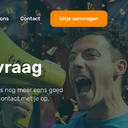
Uitje aanvragen
 ons
Contact
vraag
ga's nog meer eens goed
contact met je op.