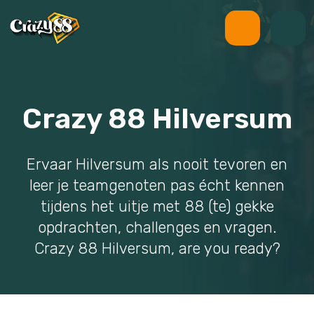
Crazy 88 Hilversum
Ervaar Hilversum als nooit tevoren en
leer je teamgenoten pas écht kennen
tijdens het uitje met 88 (te) gekke
opdrachten, challenges en vragen.
Crazy 88 Hilversum, are you ready?