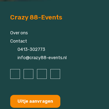
Crazy 88-Events
Over ons
Contact
0413-302773
info@crazy88-events.nl
Uitje aanvragen