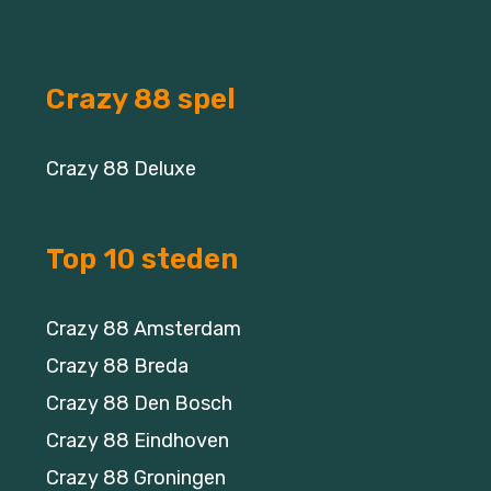
Crazy 88 spel
Crazy 88 Deluxe
Top 10 steden
Crazy 88 Amsterdam
Crazy 88 Breda
Crazy 88 Den Bosch
Crazy 88 Eindhoven
Crazy 88 Groningen