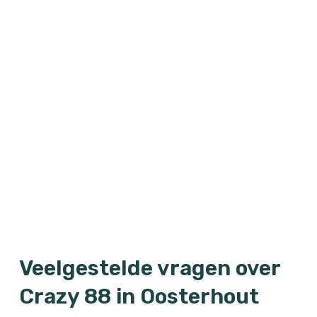
Veelgestelde vragen over
Crazy 88 in Oosterhout