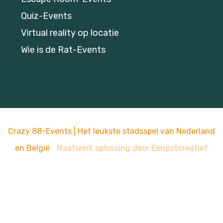
Quiz-Events
Virtual reality op locatie
Wie is de Rat-Events
Crazy 88-Events | Het leukste stadsspel van Nederland
en België
Maatwerk oplossing door
Eenpotcreatief