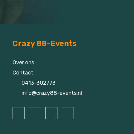
Crazy 88-Events
Over ons
Contact
0413-302773
info@crazy88-events.nl