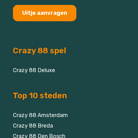
Uitje aanvragen
Crazy 88 spel
Crazy 88 Deluxe
Top 10 steden
Crazy 88 Amsterdam
Crazy 88 Breda
Crazy 88 Den Bosch