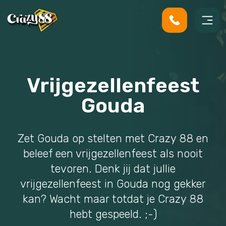
Vrijgezellenfeest
Gouda
Zet Gouda op stelten met Crazy 88 en
beleef een vrijgezellenfeest als nooit
tevoren. Denk jij dat jullie
vrijgezellenfeest in Gouda nog gekker
kan? Wacht maar totdat je Crazy 88
hebt gespeeld. ;-)