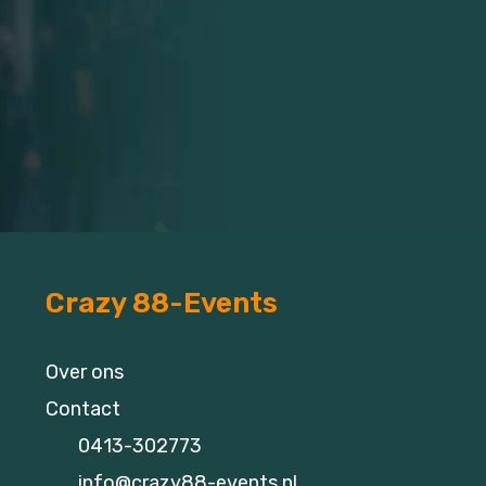
Crazy 88-Events
Over ons
Contact
0413-302773
info@crazy88-events.nl