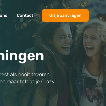
Uitje aanvragen
 ons
Contact
oningen
est als nooit tevoren.
cht maar totdat je Crazy