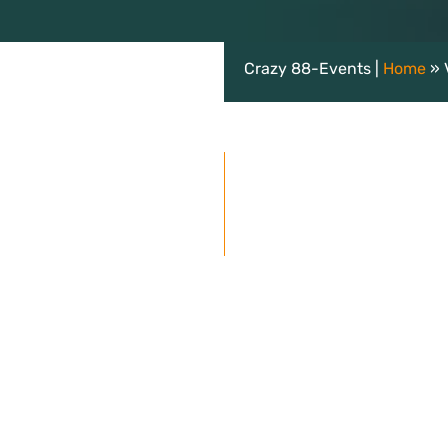
Crazy 88-Events |
Home
»
Gratis vrijblijvende offe
epen ontvangen korting)
s: 29,50 per persoon (grote