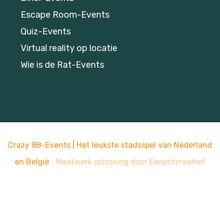
Escape Room-Events
Quiz-Events
Virtual reality op locatie
Wie is de Rat-Events
Crazy 88-Events | Het leukste stadsspel van Nederland
en België
Maatwerk oplossing door
Eenpotcreatief