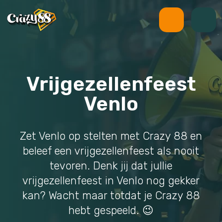
Vrijgezellenfeest
Venlo
Zet Venlo op stelten met Crazy 88 en
beleef een vrijgezellenfeest als nooit
tevoren. Denk jij dat jullie
vrijgezellenfeest in Venlo nog gekker
kan? Wacht maar totdat je Crazy 88
hebt gespeeld. 😉