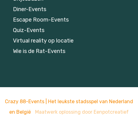
Diner-Events
Escape Room-Events
Quiz-Events
Virtual reality op locatie
Wie is de Rat-Events
Crazy 88-Events | Het leukste stadsspel van Nederland
en België
Maatwerk oplossing door
Eenpotcreatief