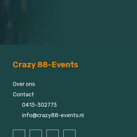
Crazy 88-Events
Over ons
Contact
0413-302773
info@crazy88-events.nl