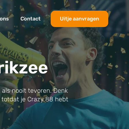
Uitje aanvragen
 ons
Contact
rikzee
 als nooit tevoren. Denk
r totdat je Crazy 88 hebt