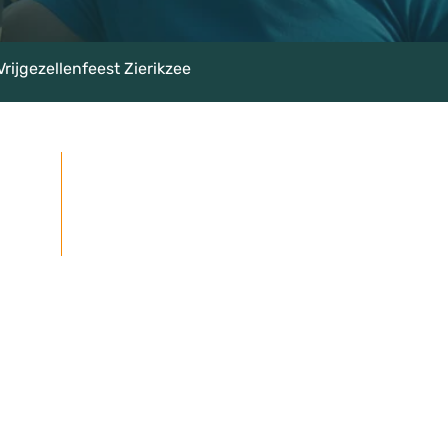
Vrijgezellenfeest Zierikzee
rte
★★★★★
Google beoordelingen: 4,7