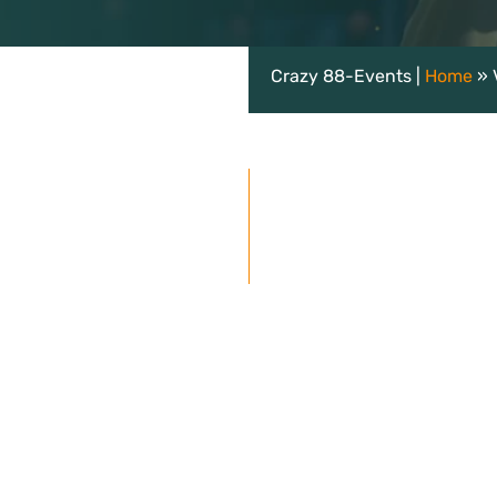
Crazy 88-Events |
Home
»
Gratis vrijblijvende offe
epen ontvangen korting)
s: 29,50 per persoon (grote