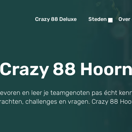
Crazy 88 Deluxe
Steden
Over
Crazy 88 Hoor
tevoren en leer je teamgenoten pas écht kenn
rachten, challenges en vragen. Crazy 88 Hoo