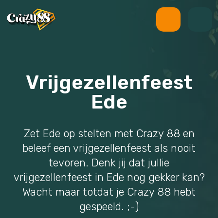
Vrijgezellenfeest
Ede
Zet Ede op stelten met Crazy 88 en
beleef een vrijgezellenfeest als nooit
tevoren. Denk jij dat jullie
vrijgezellenfeest in Ede nog gekker kan?
Wacht maar totdat je Crazy 88 hebt
gespeeld. ;-)