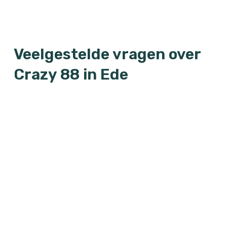
Veelgestelde vragen over
Crazy 88 in Ede