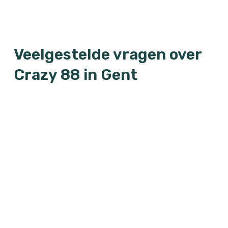
Veelgestelde vragen over
Crazy 88 in Gent