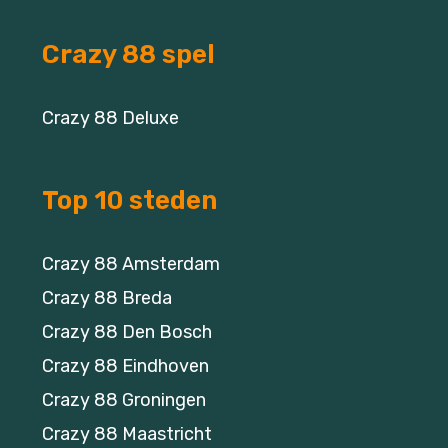
Crazy 88 spel
Crazy 88 Deluxe
Top 10 steden
Crazy 88 Amsterdam
Crazy 88 Breda
Crazy 88 Den Bosch
Crazy 88 Eindhoven
Crazy 88 Groningen
Crazy 88 Maastricht