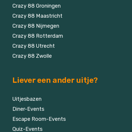
Crazy 88 Groningen
Crazy 88 Maastricht
Crazy 88 Nijmegen
Crazy 88 Rotterdam
Crazy 88 Utrecht
Crazy 88 Zwolle
Liever een ander uitje?
Uitjesbazen
Diner-Events
Escape Room-Events
Quiz-Events