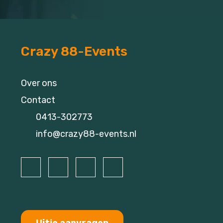
Crazy 88-Events
Over ons
Contact
0413-302773
info@crazy88-events.nl