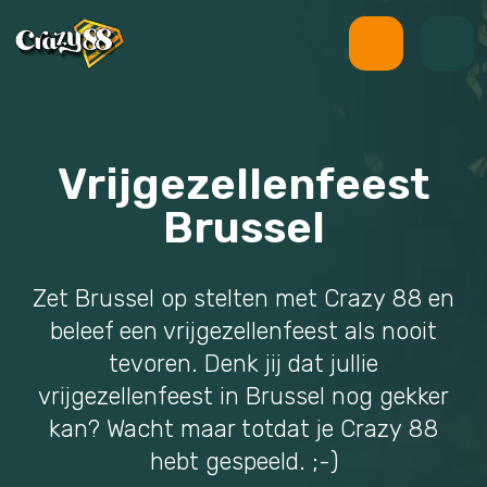
Vrijgezellenfeest
Brussel
Zet Brussel op stelten met Crazy 88 en
beleef een vrijgezellenfeest als nooit
tevoren. Denk jij dat jullie
vrijgezellenfeest in Brussel nog gekker
kan? Wacht maar totdat je Crazy 88
hebt gespeeld. ;-)