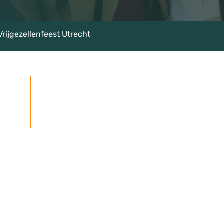
Vrijgezellenfeest Utrecht
rte
★★★★★
Google beoordelingen: 4,7