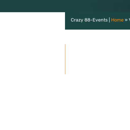
Crazy 88-Events |
Home
»
Gratis vrijblijvende offe
epen ontvangen korting)
s: 29,50 per persoon (grote