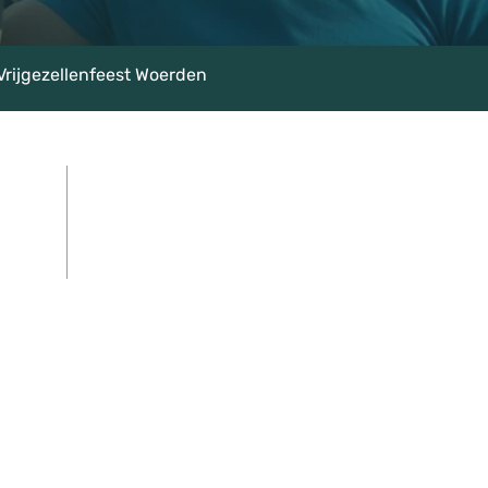
Vrijgezellenfeest Woerden
rte
★★★★★
Google beoordelingen: 4,7