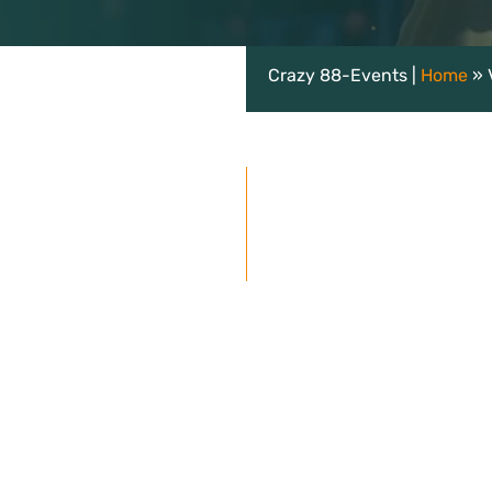
Crazy 88-Events |
Home
»
Gratis vrijblijvende offe
epen ontvangen korting)
s: 29,50 per persoon (grote