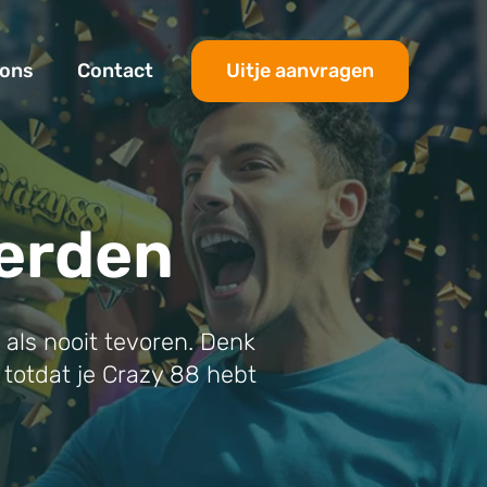
Uitje aanvragen
 ons
Contact
oerden
 als nooit tevoren. Denk
r totdat je Crazy 88 hebt